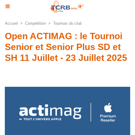
Accueil
>
Compétition
>
Tournois du club
Open ACTIMAG : le Tournoi
Senior et Senior Plus SD et
SH 11 Juillet - 23 Juillet 2025