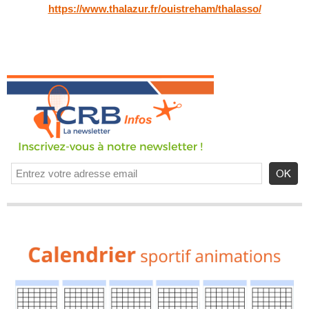
https://www.thalazur.fr/ouistreham/thalasso/